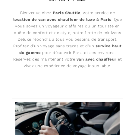
Bienvenue chez
Paris Shuttle
, votre service de
location de van avec chauffeur de luxe à Paris
. Que
vous soyez un voyageur d’affaires ou un touriste en
quête de confort et de style, notre flotte de minivans
Deluxe répondra à tous vos besoins de transport.
Profitez d’un voyage sans tracas et d’un
service haut
de gamme
pour découvrir Paris et ses environs.
Réservez dès maintenant votre
van avec chauffeur
et
vivez une expérience de voyage inoubliable.