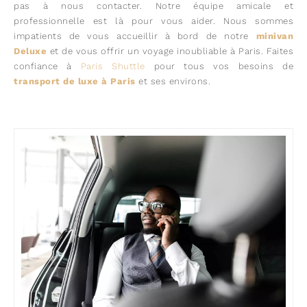
pas à nous contacter. Notre équipe amicale et
professionnelle est là pour vous aider. Nous sommes
impatients de vous accueillir à bord de notre
minivan
Deluxe
et de vous offrir un voyage inoubliable à Paris. Faites
confiance à
Paris Shuttle
pour tous vos besoins de
transport de luxe à Paris
et ses environs.