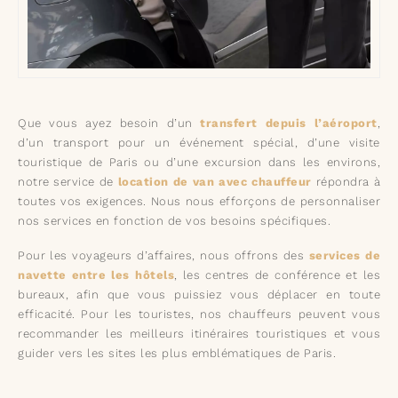
Que vous ayez besoin d’un
transfert depuis l’aéroport
,
d’un transport pour un événement spécial, d’une visite
touristique de Paris ou d’une excursion dans les environs,
notre service de
location de van avec chauffeur
répondra à
toutes vos exigences. Nous nous efforçons de personnaliser
nos services en fonction de vos besoins spécifiques.
Pour les voyageurs d’affaires, nous offrons des
services de
navette entre les hôtels
, les centres de conférence et les
bureaux, afin que vous puissiez vous déplacer en toute
efficacité. Pour les touristes, nos chauffeurs peuvent vous
recommander les meilleurs itinéraires touristiques et vous
guider vers les sites les plus emblématiques de Paris.