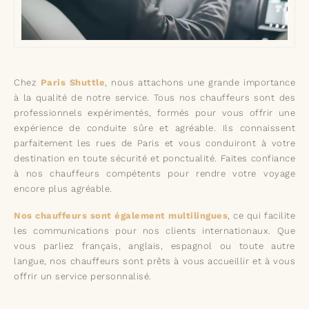
Chez
Paris Shuttle
, nous attachons une grande importance
à la qualité de notre service. Tous nos chauffeurs sont des
professionnels expérimentés, formés pour vous offrir une
expérience de conduite sûre et agréable. Ils connaissent
parfaitement les rues de Paris et vous conduiront à votre
destination en toute sécurité et ponctualité. Faites confiance
à nos chauffeurs compétents pour rendre votre voyage
encore plus agréable.
Nos chauffeurs sont également multilingues
, ce qui facilite
les communications pour nos clients internationaux. Que
vous parliez français, anglais, espagnol ou toute autre
langue, nos chauffeurs sont prêts à vous accueillir et à vous
offrir un service personnalisé.