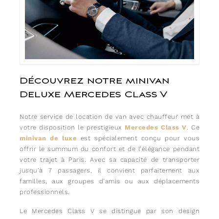
Découvrez notre minivan
Deluxe Mercedes Class V
Notre service de location de van avec chauffeur met à
votre disposition le prestigieux
Mercedes Class V
. Ce
minivan de luxe
est spécialement conçu pour vous
offrir le summum du confort et de l’élégance pendant
votre trajet à Paris. Avec sa capacité de transporter
jusqu’à 7 passagers, il convient parfaitement aux
familles, aux groupes d’amis ou aux déplacements
professionnels.
Le Mercedes Class V se distingue par son design