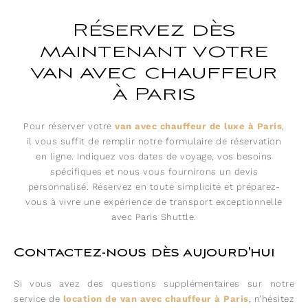
Réservez dès
maintenant votre
van avec chauffeur
à Paris
Pour réserver votre
van avec chauffeur de luxe à Paris
,
il vous suffit de remplir notre formulaire de réservation
en ligne. Indiquez vos dates de voyage, vos besoins
spécifiques et nous vous fournirons un devis
personnalisé. Réservez en toute simplicité et préparez-
vous à vivre une expérience de transport exceptionnelle
avec Paris Shuttle.
Contactez-nous dès aujourd'hui
Si vous avez des questions supplémentaires sur notre
service de
location de van avec chauffeur à Paris
, n’hésitez