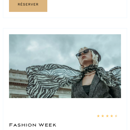
RÉSERVER
★
★
★
★
★
Fashion Week