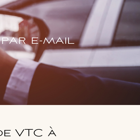
par e-mail
de VTC à