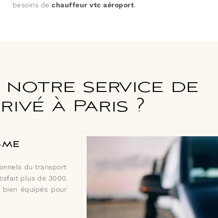
besoins de
chauffeur vtc aéroport
.
 notre service de
ivé à Paris ?
sme
onnels du transport
tisfait plus de 3000
t bien équipés pour