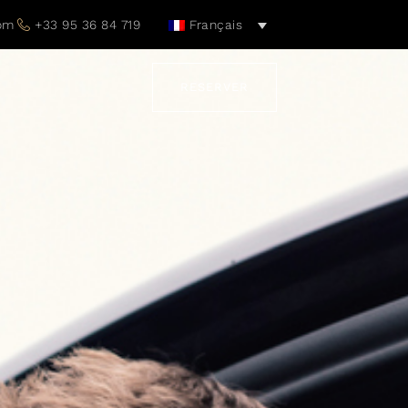
com
+33 95 36 84 719
Français
RESERVER
T