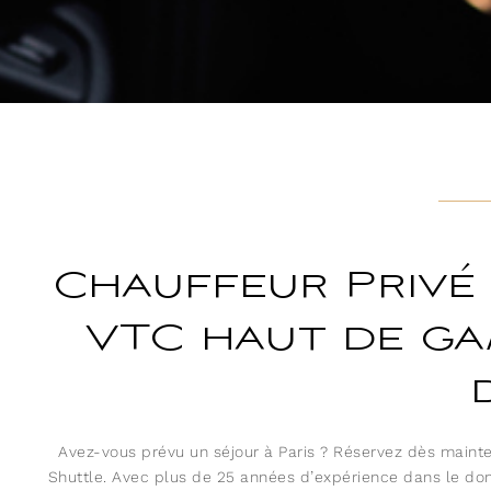
Chauffeur Privé à
VTC haut de ga
Avez-vous prévu un séjour à Paris ? Réservez dès mainte
Shuttle. Avec plus de 25 années d’expérience dans le d