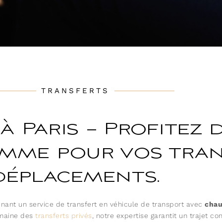
TRANSFERTS
 Paris – Profitez d
mme pour vos tran
déplacements.
nant un service de transfert en véhicule de transport avec
chau
omaine des
transferts privés
, notre expertise garantit un trajet c