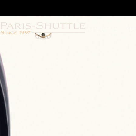
VÉHICULES
SER