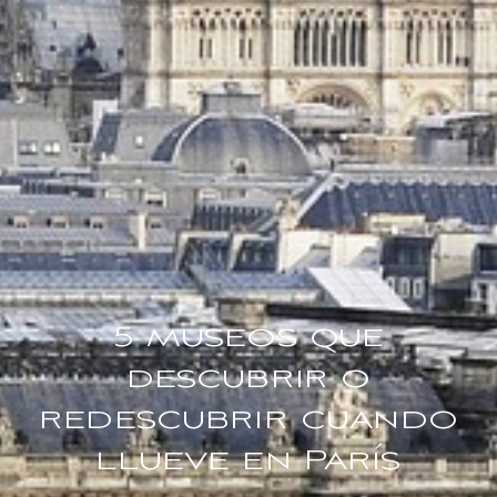
5 museos que
descubrir o
redescubrir cuando
llueve en París