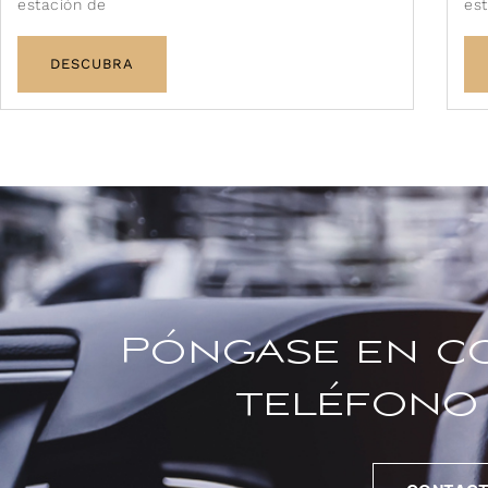
estación de
est
DESCUBRA
Póngase en c
teléfono