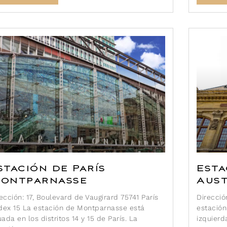
stación de París
Esta
ontparnasse
Aust
ección: 17, Boulevard de Vaugirard 75741 París
Direcció
dex 15 La estación de Montparnasse está
estación
uada en los distritos 14 y 15 de París. La
izquierd