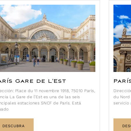
arís Gare de L’Est
Parí
ección: Place du 11 novembre 1918, 75010 París,
Direcció
ncia La Gare de l’Est es una de las seis
du Nord 
ncipales estaciones SNCF de París. Está
servicio
tuado
DESCUBRA
DES