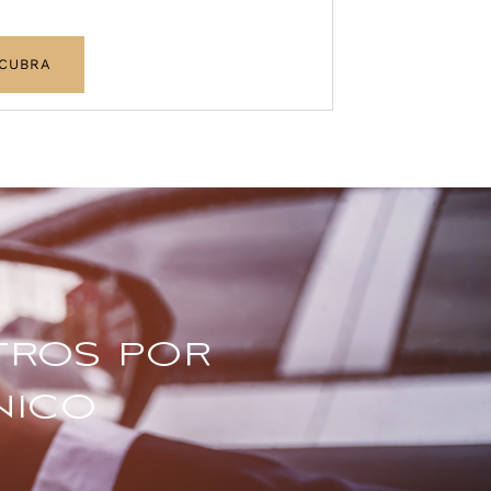
CUBRA
tros por
nico