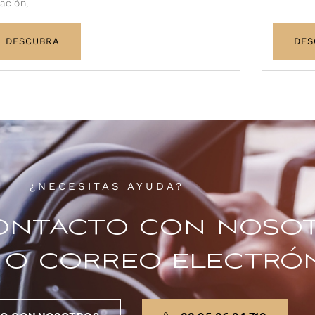
ación,
DESCUBRA
DES
¿NECESITAS AYUDA?
ontacto con noso
 o correo electró