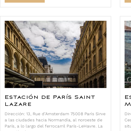
Estación de París Saint
E
Lazare
M
Dirección: 13, Rue d’Amsterdam 75008 París Sirve
Dir
a las ciudades hacia Normandía, al noroeste de
Ce
París, a lo largo del ferrocarril París-LeHavre. La
sit