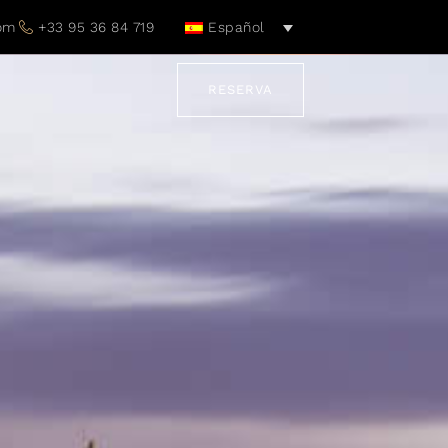
com
+33 95 36 84 719
Español
RESERVA