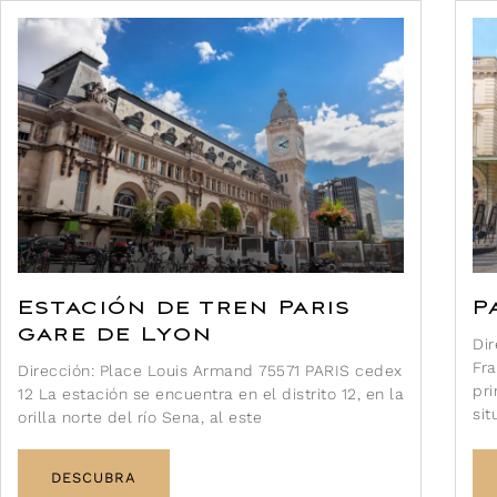
Estación de tren Paris
P
gare de Lyon
Dir
Fra
Dirección: Place Louis Armand 75571 PARIS cedex
pri
12 La estación se encuentra en el distrito 12, en la
si
orilla norte del río Sena, al este
DESCUBRA