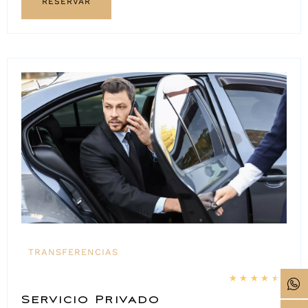
RESERVAR
TRANSFERENCIAS
★
★
★
★
★
Servicio Privado