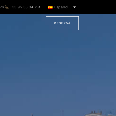
com
+33 95 36 84 719
Español
RESERVA