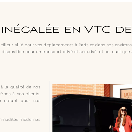
 inégalée en VTC de
eilleur allié pour vos déplacements à Paris et dans ses environs.
disposition pour un transport privé et sécurisé, et ce, quel que s
à la qualité de nos
frons à nos clients.
n optant pour nos
ommodités modernes