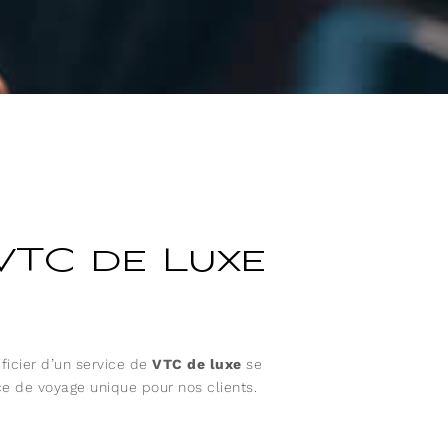
VTC de Luxe
éficier d’un service de
VTC de luxe
se
nce de voyage unique pour nos clients.