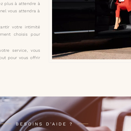
ez plus à attendre à
nnel vous attendra à
tir votre intimité
ement choisis pour
otre service, vous
out pour vous offrir
BESOINS D'AIDE ?