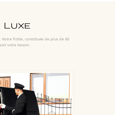
 Luxe
 Notre flotte, constituée de plus de 65
oit votre besoin.