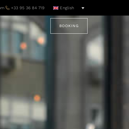
com
+33 95 36 84 719
English
BOOKING