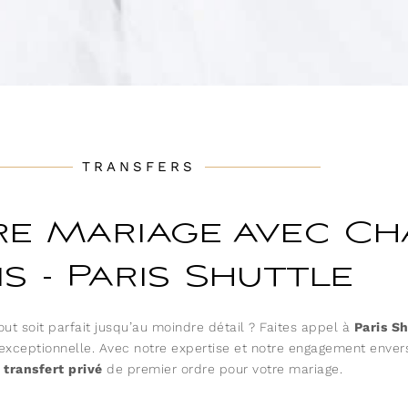
TRANSFERS
re Mariage avec Ch
is - Paris Shuttle
ut soit parfait jusqu’au moindre détail ? Faites appel à
Paris Sh
exceptionnelle. Avec notre expertise et notre engagement envers
e
transfert privé
de premier ordre pour votre mariage.