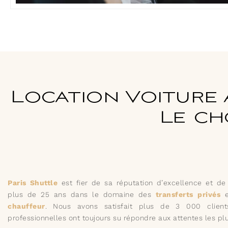
Location Voiture 
Le ch
Paris Shuttle
est fier de sa réputation d’excellence et d
plus de 25 ans dans le domaine des
transferts privés
e
chauffeur
. Nous avons satisfait plus de 3 000 clien
professionnelles ont toujours su répondre aux attentes les pl