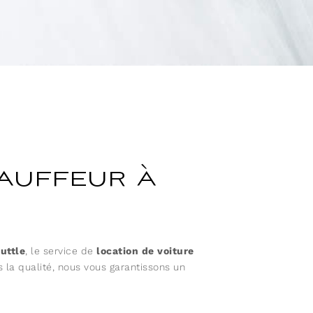
auffeur à
uttle
, le service de
location de voiture
 la qualité, nous vous garantissons un