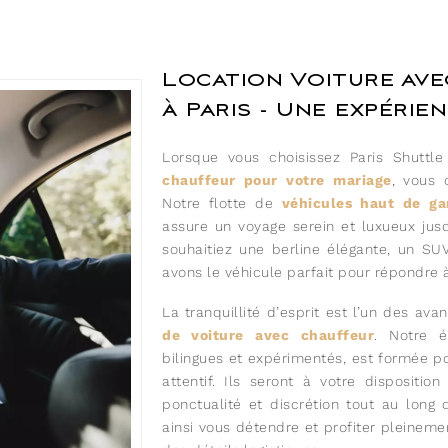
Location Voiture av
à Paris - Une expérie
Lorsque vous choisissez Paris Shuttl
chauffeur pour votre mariage
, vous 
Notre flotte de
véhicules haut de g
assure un voyage serein et luxueux jusq
souhaitiez une berline élégante, un SU
avons le véhicule parfait pour répondre à
La tranquillité d’esprit est l’un des av
de voiture avec chauffeur
. Notre 
bilingues et expérimentés, est formée po
attentif. Ils seront à votre dispositio
ponctualité et discrétion tout au long 
ainsi vous détendre et profiter pleine