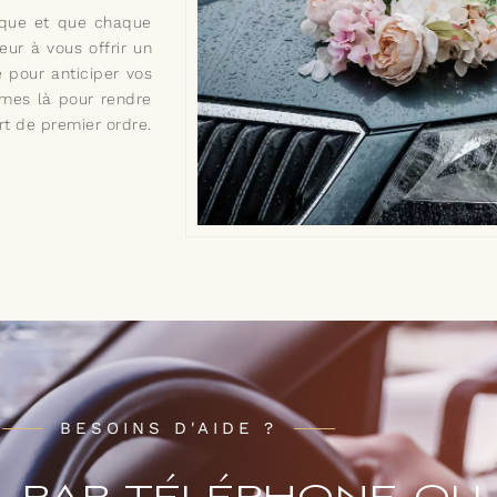
ique et que chaque
ur à vous offrir un
 pour anticiper vos
mmes là pour rendre
rt de premier ordre.
BESOINS D'AIDE ?
par téléphone ou 